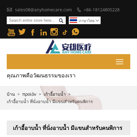

sales08@anyhomecare.com
+86-18124805228


ภาษาไทย







Toggl
คุณภาพคือวัฒนธรรมของเรา
บ้าน
>
προϊόν
>
เก้าอี้อาบน้ำ
>
เก้าอี้อาบน้ำ ที่นั่งอาบน้ำ มีแขนสำหรับคนพิการ
เก้าอี้อาบน้ำ ที่นั่งอาบน้ำ มีแขนสำหรับคนพิการ