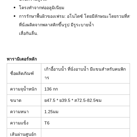
โครงทำจากท่ออลูมิเนียม
การรักษาพื้นผิวของเฟรม: อโนไดซ์ โดยมีลักษณะโดยรวมที่สวย
ที่นั่งผลิตจากพลาสติกขึ้นรูป มีรูระบายน้ำ
เสื่อกันลื่น.
พารามิเตอร์หลัก
เก้าอี้อาบน้ำ ที่นั่งอาบน้ำ มีแขนสำหรับคนพิก
ชื่อผลิตภัณฑ์
าร
ความจุน้ำหนัก
136 กก
ขนาด
ย47.5 * ย39.5 * ส72.5-82.5ซม
ความหนา
1.25มม
ความแข็ง
T6
เส้นผ่านศูนย์ก