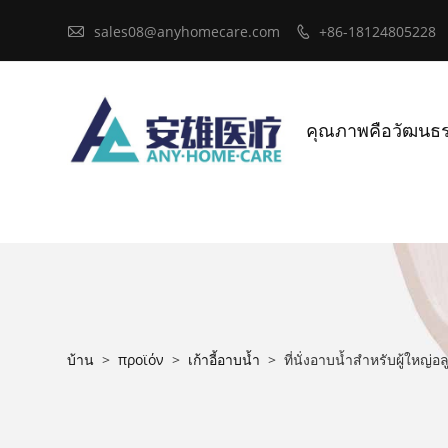

sales08@anyhomecare.com
+86-18124805228

คุณภาพคือวัฒนธ
บ้าน
>
προϊόν
>
เก้าอี้อาบน้ำ
>
ที่นั่งอาบน้ำสำหรับผู้ใหญ่อล