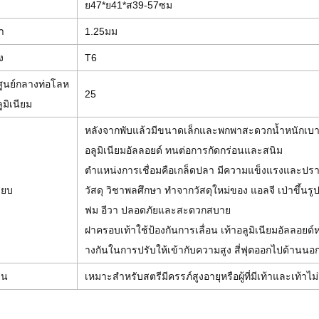
ย47*ย41*ส39-57ซม
า
1.25มม
ง
T6
ศูนย์กลางท่อโลห
25
มิเนียม
หลังจากพับแล้วมีขนาดเล็กและพกพาสะดวกน้ำหนักเบ
อลูมิเนียมอัลลอยด์ ทนต่อการกัดกร่อนและสนิม
ตำแหน่งการเชื่อมคือเกล็ดปลา มีความแข็งแรงและปรา
ียบ
วัสดุ วิชาพลศึกษา ทำจากวัสดุใหม่ของ แอลจี เป่าขึ้นร
ฟม อีวา ปลอดภัยและสะดวกสบาย
ฝาครอบเท้าใช้ป้องกันการเลื่อน เท้าอลูมิเนียมอัลลอยด
างกันในการปรับให้เข้ากับความสูง สี่ฟุตออกไปด้านนอกแ
าน
เหมาะสำหรับสตรีมีครรภ์สูงอายุหรือผู้ที่มีเท้าและเท้าไม่