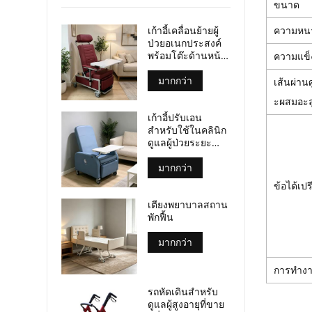
ขนาด
เก้าอี้เคลื่อนย้ายผู้
ความหน
ป่วยอเนกประสงค์
พร้อมโต๊ะด้านหน้า
ความแข็
และล้อเลื่อน ได้รับ
การรับรอง
มากกว่า
เส้นผ่าน
มาตรฐาน CE และ
ะผสมอะลู
ISO
เก้าอี้ปรับเอน
สำหรับใช้ในคลินิก
ดูแลผู้ป่วยระยะ
สุดท้าย พร้อมถาด
วางของในตัว เก้าอี้
มากกว่า
ผู้ป่วยเคลื่อนที่
ข้อได้เปร
สำหรับศูนย์ดูแลผู้
เตียงพยาบาลสถาน
ป่วยระยะสุดท้าย
พักฟื้น
มากกว่า
การทำง
รถหัดเดินสำหรับ
ดูแลผู้สูงอายุที่ขาย