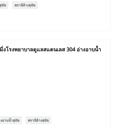
ุนัข
สถานีล้างสุนัข
รูมมิ่งโรงพยาบาลดูแลสแตนเลส 304 อ่างอาบน้ำ
างอาบน้ำสุนัข
สถานีล้างสุนัข