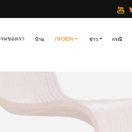

รรมของเรา
บ้าน
ΠΡΟΪΌΝ
ข่าว
กรณี