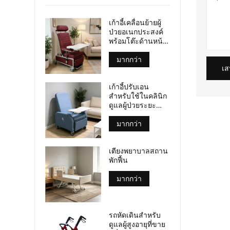
เก้าอี้เคลื่อนย้ายผู้
ป่วยอเนกประสงค์
พร้อมโต๊ะด้านหน้า
และล้อเลื่อน ได้รับ
การรับรอง
มากกว่า
มาตรฐาน CE และ
เส
ISO
เก้าอี้ปรับเอน
สำหรับใช้ในคลินิก
ดูแลผู้ป่วยระยะ
สุดท้าย พร้อมถาด
วางของในตัว เก้าอี้
มากกว่า
ผู้ป่วยเคลื่อนที่
สำหรับศูนย์ดูแลผู้
เตียงพยาบาลสถาน
ป่วยระยะสุดท้าย
พักฟื้น
มากกว่า
รถหัดเดินสำหรับ
ดูแลผู้สูงอายุที่ขาย