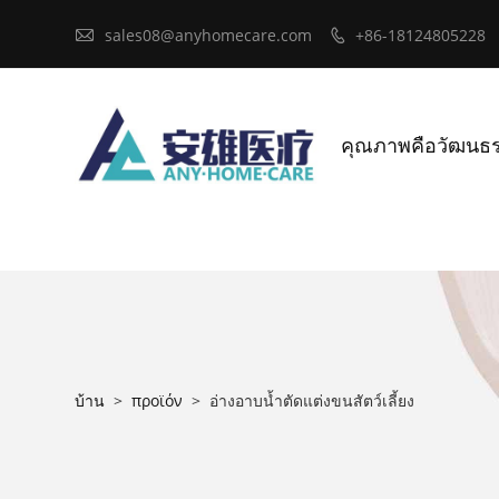

sales08@anyhomecare.com
+86-18124805228

คุณภาพคือวัฒนธ
บ้าน
>
προϊόν
>
อ่างอาบน้ำตัดแต่งขนสัตว์เลี้ยง