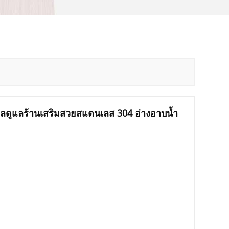
าบาลดูแลร้านเสริมสวยสแตนเลส 304 อ่างอาบน้ำ