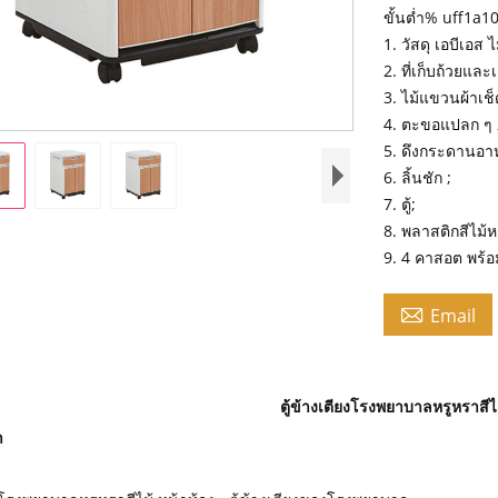
ขั้นต่ำ% uff1a1
1. วัสดุ เอบีเอ
2. ที่เก็บถ้วยและเ
3. ไม้แขวนผ้าเช็ด
4. ตะขอแปลก ๆ 2
5. ดึงกระดานอ
6. ลิ้นชัก ;
7. ตู้;
8. พลาสติกสีไม้
9. 4 คาสอต พร้

Email
ตู้ข้างเตียงโรงพยาบาลหรูหราสีไม
ำ