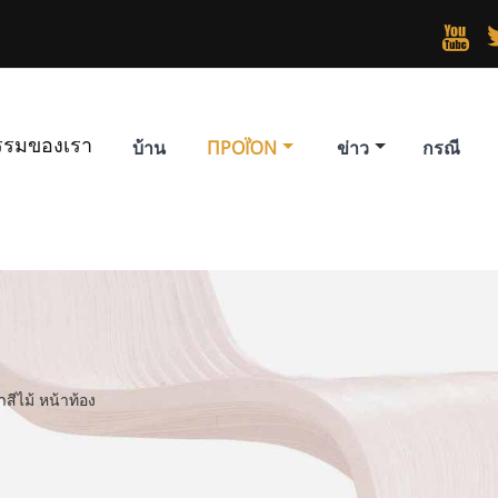

รรมของเรา
บ้าน
ΠΡΟΪΌΝ
ข่าว
กรณี
สีไม้ หน้าท้อง