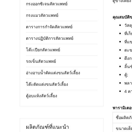
ตู้ข้างเตี
กรงออกซิเจนสัตวแพทย์
กรงแมวสัตวแพทย์
คุณสมบัติข
วัสด
ตารางการกำจัดสัตวแพทย์
ที่เ
ตารางปฏิบัติการสัตวแพทย์
ที่แ
โต๊ะเปียกสัตวแพทย์
ตะข
ดึง
รถเข็นสัตวแพทย์
ลิ้นช
อ่างอาบน้ำตัดแต่งขนสัตว์เลี้ยง
ตู้;
พลา
โต๊ะตัดแต่งขนสัตว์เลี้ยง
4 ค
ตู้อบแห้งสัตว์เลี้ยง
พารามิเตอร
ชื่อผลิตภ
ผลิตภัณฑ์ที่แนะนำ
ขนาดเต็