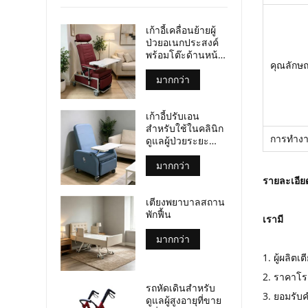
เก้าอี้เคลื่อนย้ายผู้
ป่วยอเนกประสงค์
พร้อมโต๊ะด้านหน้า
คุณลักษ
และล้อเลื่อน ได้รับ
การรับรอง
มากกว่า
มาตรฐาน CE และ
ISO
เก้าอี้ปรับเอน
สำหรับใช้ในคลินิก
การทำง
ดูแลผู้ป่วยระยะ
สุดท้าย พร้อมถาด
วางของในตัว เก้าอี้
มากกว่า
ผู้ป่วยเคลื่อนที่
รายละเอีย
สำหรับศูนย์ดูแลผู้
เตียงพยาบาลสถาน
ป่วยระยะสุดท้าย
พักฟื้น
เรามี
มากกว่า
1. ผู้ผลิ
2. ราคาโรง
รถหัดเดินสำหรับ
3. ยอมรับค
ดูแลผู้สูงอายุที่ขาย