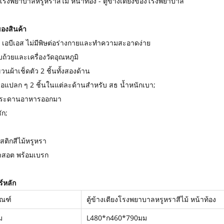
ยงโรงพยาบาลหรูหราสีไม้ หน้าท้อง - ตู้ข้างเตียงของโรงพยาบาล
องสินค้า
ุ เอบีเอส ไม่มีพิษต่อร่างกายและทำความสะอาดง่าย
ก็บถ้วยและเครื่องวัดอุณหภูมิ
ขวนผ้าเช็ดตัว 2 ชิ้นทั้งสองด้าน
อแปลก ๆ 2 ชิ้นในแต่ละด้านสำหรับ สธ น้ำหนักเบา;
กระดานอาหารออกมา
ัก;
สติกสีไม้หรูหรา
าสอต พร้อมเบรก
์หลัก
ัณฑ์
ตู้ข้างเตียงโรงพยาบาลหรูหราสีไม้ หน้าท้อง
ม
L480*ก460*790มม