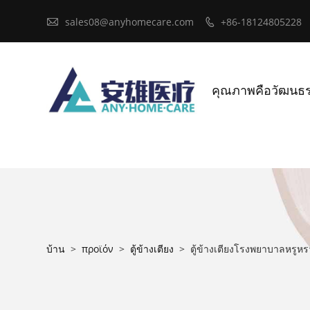

sales08@anyhomecare.com
+86-18124805228

คุณภาพคือวัฒนธ
บ้าน
>
προϊόν
>
ตู้ข้างเตียง
>
ตู้ข้างเตียงโรงพยาบาลหรูหรา